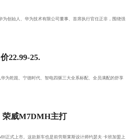
访华为创始人、华为技术有限公司董事、首席执行官任正非，围绕强
.99-25.
以华为乾崑、宁德时代、智电四驱三大全系标配、全员满配的舒享
，荣威M7DMH主打
DMH正式上市。这款新车也是前劳斯莱斯设计师约瑟夫·卡班加盟上