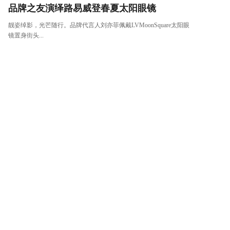
品牌之友演绎路易威登春夏太阳眼镜
靓姿绰影，光芒随行。品牌代言人刘亦菲佩戴LVMoonSquare太阳眼
镜置身街头...