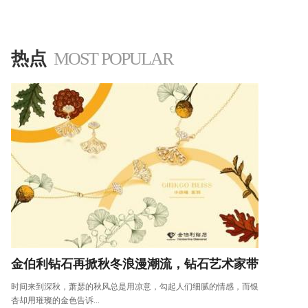
热点
MOST POPULAR
金伯利钻石再掀秋冬浪漫潮流，钻石艺术家带
时间来到深秋，萧瑟的秋风总是用凉意，勾起人们细腻的情感，而银
杏却用璀璨的金色告诉...